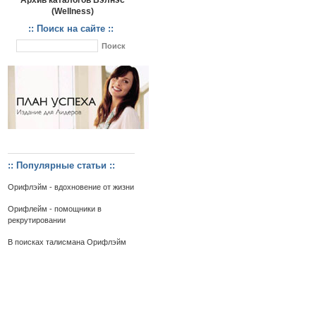
Архив каталогов Вэлнэс
(Wellness)
:: Поиск на сайте ::
:: Популярные статьи ::
Орифлэйм - вдохновение от жизни
Орифлейм - помощники в
рекрутировании
В поисках талисмана Орифлэйм