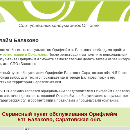
лэйм Балаково
ого чтобы стать консультантом Орифлэйм в г.Балаково необходимо пройти
ру
регистрации в Орифлэйм
. После регистрации вы получите персональный
нсультанта Орифлэйм и сможете самостоятельно делать заказы через интер
ь их в СПО г.Балаково.
исный пункт обслуживания Орифлейм Балаково, Саратовcкая обл. №511 это
бный выбор для тех, кто проживает как в городе Балаково, так и в его
тях на территории Саратовcкая обл. .
511 г.Балаково является официальным представителем Орифлейм Саратовc
него заключен договор с компанией Орифлэйм на обслуживание консультантов
Саратовcкая обл. в соответствии с правилами и процедурами компании.
Сервисный пункт обслуживания Орифлейм
511 Балаково, Саратовcкая обл.