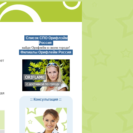
Список СПО Орифлэйм
Россия
найди Орифлейм в своем городе!
Филиалы Орифлейм Россия
нет
кая
:: Консультация ::