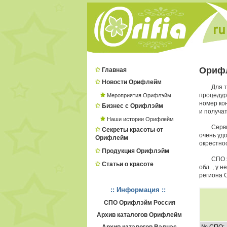
Ориф
Главная
Новости Орифлейм
Для т
процеду
Мероприятия Орифлэйм
номер ко
Бизнес с Орифлэйм
и получат
Наши истории Орифлейм
Серв
Секреты красоты от
очень удо
Орифлейм
окрестнос
Продукция Орифлэйм
СПО 
Статьи о красоте
обл. , у 
региона 
:: Информация ::
СПО Орифлэйм Россия
Архив каталогов Орифлейм