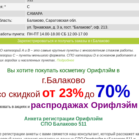
511
я: *
C
САМАРА
бласть:
Балаково, Саратовcкая обл.
ул. Трнавская, д. 3 а, гост. "Балаково", оф. 213.
аботы пункта:
ПН-ПТ 14.00-18.00 СБ 12.00-17.00
Зарегистрироваться и получать заказы в г.Балаково
ПО категорий А и В – это самые крупные пункты с многолетним стажем работы.
егории C – пункты меньшего формата. СПО категории D в основном работают в
их городах и населенных пунктах.
Подробнее
Вы хотите покупать косметику Орифлэйм в
г.Балаково
70%
от 23%
со скидкой
до
распродажах Орифлэйм
вовать в акциях и
Анкета регистрации Орифлэйм
СПО Балаково 511
 регистрации анкеты с вами свяжется наш консультант, который расскажет ка