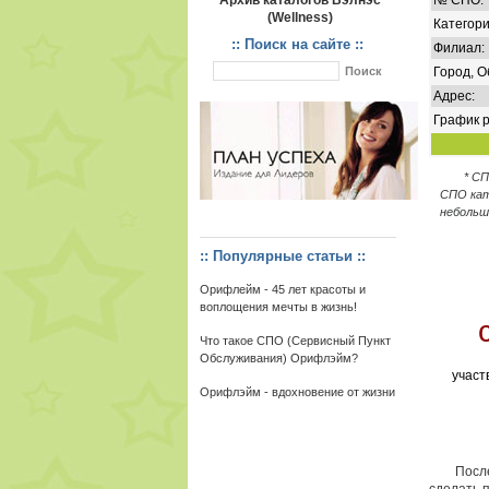
Архив каталогов Вэлнэс
№ СПО:
(Wellness)
Категори
:: Поиск на сайте ::
Филиал:
Город, О
Адрес:
График р
* С
СПО кат
небольш
:: Популярные статьи ::
Орифлейм - 45 лет красоты и
воплощения мечты в жизнь!
Что такое СПО (Сервисный Пункт
Обслуживания) Орифлэйм?
участ
Орифлэйм - вдохновение от жизни
После