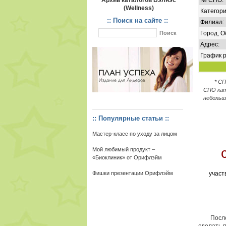
Архив каталогов Вэлнэс
№ СПО:
(Wellness)
Категори
:: Поиск на сайте ::
Филиал:
Город, О
Адрес:
График р
* С
СПО кат
небольш
:: Популярные статьи ::
Мастер-класс по уходу за лицом
Мой любимый продукт –
«Биоклиник» от Орифлэйм
Фишки презентации Орифлэйм
участ
После