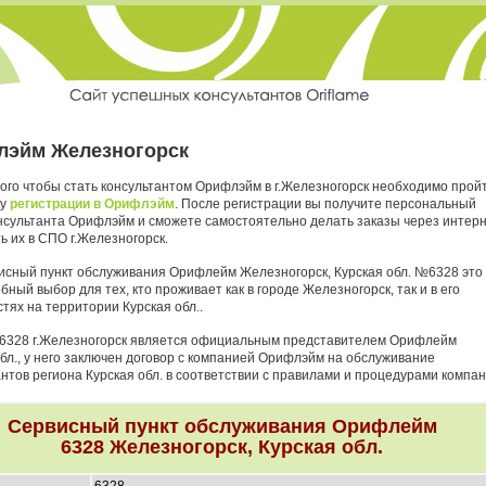
эйм Железногорск
того чтобы стать консультантом Орифлэйм в г.Железногорск необходимо прой
ру
регистрации в Орифлэйм
. После регистрации вы получите персональный
нсультанта Орифлэйм и сможете самостоятельно делать заказы через интер
ь их в СПО г.Железногорск.
исный пункт обслуживания Орифлейм Железногорск, Курская обл. №6328 это
бный выбор для тех, кто проживает как в городе Железногорск, так и в его
тях на территории Курская обл..
6328 г.Железногорск является официальным представителем Орифлейм
обл., у него заключен договор с компанией Орифлэйм на обслуживание
нтов региона Курская обл. в соответствии с правилами и процедурами компан
Сервисный пункт обслуживания Орифлейм
6328 Железногорск, Курская обл.