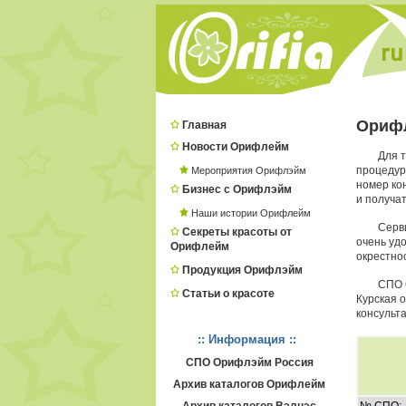
Орифл
Главная
Новости Орифлейм
Для 
процеду
Мероприятия Орифлэйм
номер ко
Бизнес с Орифлэйм
и получат
Наши истории Орифлейм
Серв
Секреты красоты от
очень удо
Орифлейм
окрестнос
Продукция Орифлэйм
СПО 
Статьи о красоте
Курская 
консульта
:: Информация ::
СПО Орифлэйм Россия
Архив каталогов Орифлейм