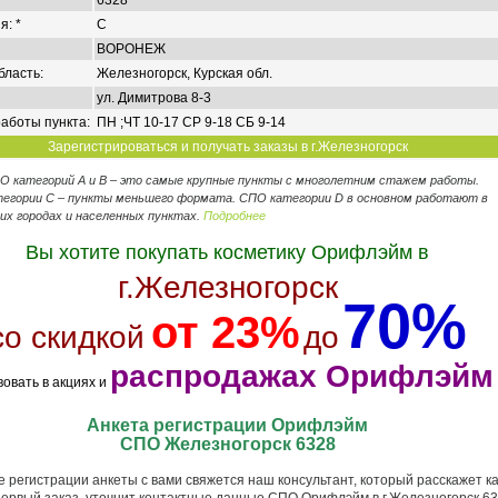
6328
я: *
C
ВОРОНЕЖ
бласть:
Железногорск, Курская обл.
ул. Димитрова 8-3
аботы пункта:
ПН ;ЧТ 10-17 СР 9-18 СБ 9-14
Зарегистрироваться и получать заказы в г.Железногорск
ПО категорий А и В – это самые крупные пункты с многолетним стажем работы.
егории C – пункты меньшего формата. СПО категории D в основном работают в
их городах и населенных пунктах.
Подробнее
Вы хотите покупать косметику Орифлэйм в
г.Железногорск
70%
от 23%
со скидкой
до
распродажах Орифлэйм
вовать в акциях и
Анкета регистрации Орифлэйм
СПО Железногорск 6328
 регистрации анкеты с вами свяжется наш консультант, который расскажет ка