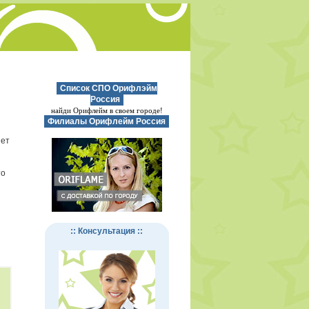
Список СПО Орифлэйм
Россия
найди Орифлейм в своем городе!
Филиалы Орифлейм Россия
нет
то
:: Консультация ::