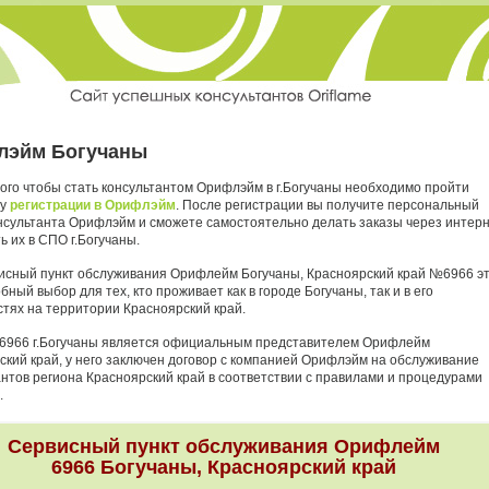
лэйм Богучаны
ого чтобы стать консультантом Орифлэйм в г.Богучаны необходимо пройти
ру
регистрации в Орифлэйм
. После регистрации вы получите персональный
нсультанта Орифлэйм и сможете самостоятельно делать заказы через интер
ь их в СПО г.Богучаны.
исный пункт обслуживания Орифлейм Богучаны, Красноярский край №6966 э
бный выбор для тех, кто проживает как в городе Богучаны, так и в его
стях на территории Красноярский край.
6966 г.Богучаны является официальным представителем Орифлейм
ский край, у него заключен договор с компанией Орифлэйм на обслуживание
антов региона Красноярский край в соответствии с правилами и процедурами
.
Сервисный пункт обслуживания Орифлейм
6966 Богучаны, Красноярский край