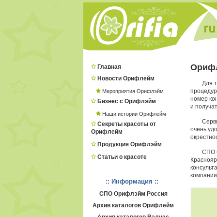
Ориф
Главная
Новости Орифлейм
Для т
процеду
Мероприятия Орифлэйм
номер ко
Бизнес с Орифлэйм
и получат
Наши истории Орифлейм
Серв
Секреты красоты от
очень удо
Орифлейм
окрестно
Продукция Орифлэйм
СПО 
Статьи о красоте
Краснояр
консульт
компании
:: Информация ::
СПО Орифлэйм Россия
Архив каталогов Орифлейм