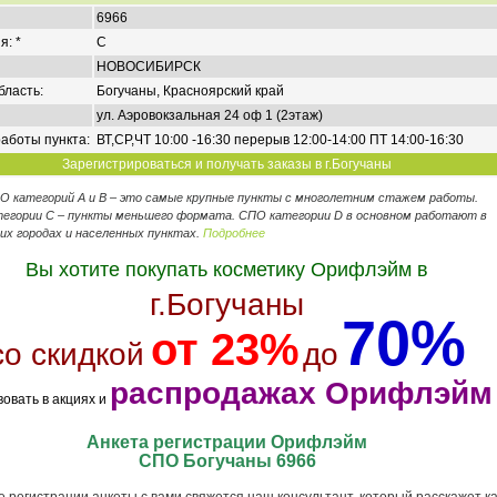
6966
я: *
C
НОВОСИБИРСК
бласть:
Богучаны, Красноярский край
ул. Аэровокзальная 24 оф 1 (2этаж)
аботы пункта:
ВТ,СР,ЧТ 10:00 -16:30 перерыв 12:00-14:00 ПТ 14:00-16:30
Зарегистрироваться и получать заказы в г.Богучаны
ПО категорий А и В – это самые крупные пункты с многолетним стажем работы.
егории C – пункты меньшего формата. СПО категории D в основном работают в
их городах и населенных пунктах.
Подробнее
Вы хотите покупать косметику Орифлэйм в
г.Богучаны
70%
от 23%
со скидкой
до
распродажах Орифлэйм
вовать в акциях и
Анкета регистрации Орифлэйм
СПО Богучаны 6966