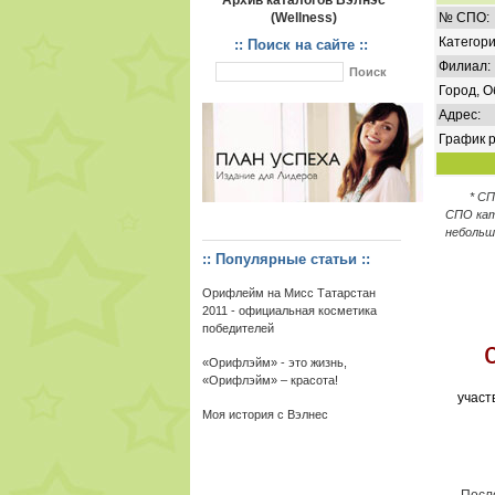
Архив каталогов Вэлнэс
(Wellness)
№ СПО:
Категори
:: Поиск на сайте ::
Филиал:
Город, О
Адрес:
График р
* С
СПО кат
небольш
:: Популярные статьи ::
Орифлейм на Мисс Татарстан
2011 - официальная косметика
победителей
«Орифлэйм» - это жизнь,
«Орифлэйм» – красота!
участ
Моя история с Вэлнес