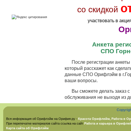
о
со скидкой
участвовать в акци
Ор
Анкета рег
СПО Горно
После регистрации анкеты 
который расскажет как сделат
данные СПО Орифлэйм в г.Горн
ваши вопросы.
Вы сможете делать заказ 
обслуживания не выходя из д
Copyrig
Вся информация об Орифлэйм на Орифия.ру -
Красота Орифлейм, Работа в Ор
При перепечатке материалов сайта ссылка на сайт
Работа и карьера в Орифле
Карта сайта об Орифлэйм