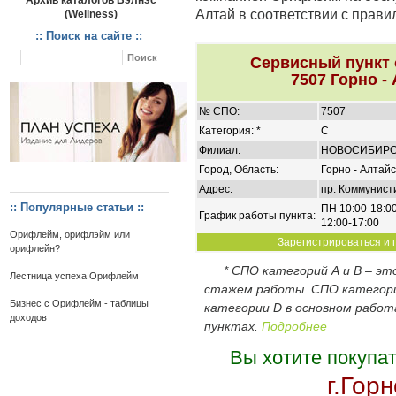
Архив каталогов Вэлнэс
Алтай в соответствии с прав
(Wellness)
:: Поиск на сайте ::
Сервисный пункт
7507 Горно -
№ СПО:
7507
Категория: *
C
Филиал:
НОВОСИБИР
Город, Область:
Горно - Алтайс
Адрес:
пр. Коммунисти
:: Популярные статьи ::
ПН 10:00-18:00
График работы пункта:
12:00-17:00
Орифлейм, орифлэйм или
Зарегистрироваться и п
орифлейн?
* СПО категорий А и В – э
Лестница успеха Орифлейм
стажем работы. СПО категор
Бизнес с Орифлейм - таблицы
категории D в основном работ
доходов
пунктах.
Подробнее
Вы хотите покупа
г.Гор