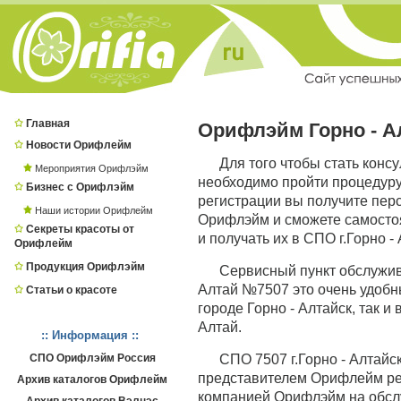
Главная
Орифлэйм Горно - А
Новости Орифлейм
Для того чтобы стать конс
Мероприятия Орифлэйм
необходимо пройти процедур
Бизнес с Орифлэйм
регистрации вы получите пер
Наши истории Орифлейм
Орифлэйм и сможете самостоя
Секреты красоты от
и получать их в СПО г.Горно - 
Орифлейм
Продукция Орифлэйм
Сервисный пункт обслужив
Алтай №7507 это очень удобны
Статьи о красоте
городе Горно - Алтайск, так и
Алтай.
:: Информация ::
СПО Орифлэйм Россия
СПО 7507 г.Горно - Алтай
представителем Орифлейм респ
Архив каталогов Орифлейм
компанией Орифлэйм на обслу