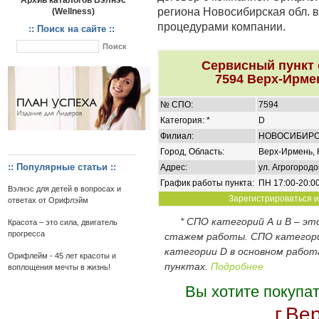
Архив каталогов Вэлнэс
региона Новосибирская обл. в
(Wellness)
процедурами компании.
:: Поиск на сайте ::
Сервисный пункт
7594 Верх-Ирме
№ СПО:
7594
Категория: *
D
Филиал:
НОВОСИБИР
Город, Область:
Верх-Ирмень, 
:: Популярные статьи ::
Адрес:
ул. Агрогородок
График работы пункта:
ПН 17:00-20:00
Вэлнэс для детей в вопросах и
Зарегистрироваться и
ответах от Орифлэйм
* СПО категорий А и В – э
Красота – это сила, двигатель
прогресса
стажем работы. СПО категор
категории D в основном работ
Орифлейм - 45 лет красоты и
пунктах.
Подробнее
воплощения мечты в жизнь!
Вы хотите покупа
г.Ве