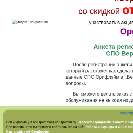
о
со скидкой
участвовать в акци
Ор
Анкета рег
СПО Вер
После регистрации анкеты 
который расскажет как сделат
данные СПО Орифлэйм в г.Вер
вопросы.
Вы сможете делать заказ 
обслуживания не выходя из д
Copyrig
Вся информация об Орифлэйм на Орифия.ру -
Красота Орифлейм, Работа в Ор
При перепечатке материалов сайта ссылка на сайт
Работа и карьера в Орифле
Карта сайта об Орифлэйм