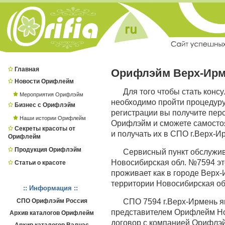
Главная
Орифлэйм Верх-Ир
Новости Орифлейм
Для того чтобы стать конс
Мероприятия Орифлэйм
необходимо пройти процедур
Бизнес с Орифлэйм
регистрации вы получите пер
Наши истории Орифлейм
Орифлэйм и сможете самостоя
Секреты красоты от
и получать их в СПО г.Верх-И
Орифлейм
Продукция Орифлэйм
Сервисный пункт обслужи
Новосибирская обл. №7594 это
Статьи о красоте
проживает как в городе Верх-И
территории Новосибирская обл
:: Информация ::
СПО Орифлэйм Россия
СПО 7594 г.Верх-Ирмень 
представителем Орифлейм Нов
Архив каталогов Орифлейм
договор с компанией Орифлэй