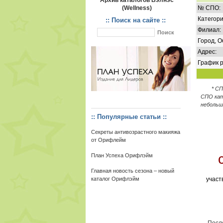
Архив каталогов Вэлнэс
(Wellness)
№ СПО:
Категори
:: Поиск на сайте ::
Филиал:
Город, О
Адрес:
График р
* С
СПО кат
небольш
:: Популярные статьи ::
Секреты антивозрастного макияжа
от Орифлейм
План Успеха Орифлэйм
Главная новость сезона – новый
каталог Орифлэйм
участ