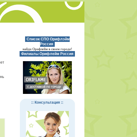
Список СПО Орифлэйм
Россия
найди Орифлейм в своем городе!
Филиалы Орифлейм Россия
нет
ень
:: Консультация ::