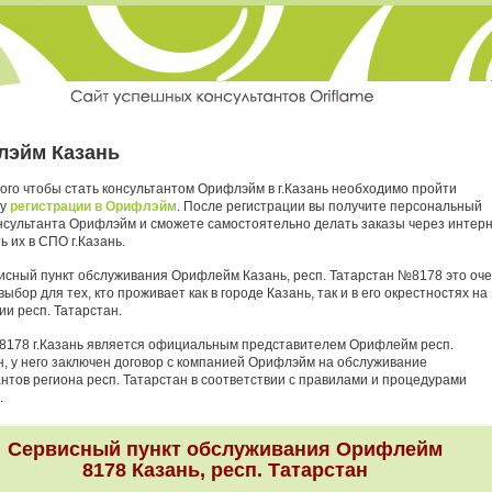
эйм Казань
ого чтобы стать консультантом Орифлэйм в г.Казань необходимо пройти
ру
регистрации в Орифлэйм
. После регистрации вы получите персональный
нсультанта Орифлэйм и сможете самостоятельно делать заказы через интер
ь их в СПО г.Казань.
исный пункт обслуживания Орифлейм Казань, респ. Татарстан №8178 это оч
ыбор для тех, кто проживает как в городе Казань, так и в его окрестностях на
ии респ. Татарстан.
8178 г.Казань является официальным представителем Орифлейм респ.
н, у него заключен договор с компанией Орифлэйм на обслуживание
антов региона респ. Татарстан в соответствии с правилами и процедурами
.
Сервисный пункт обслуживания Орифлейм
8178 Казань, респ. Татарстан