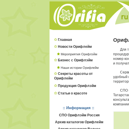
Орифл
Главная
Новости Орифлейм
Для т
процеду
Мероприятия Орифлэйм
номер ко
Бизнес с Орифлэйм
и получат
Наши истории Орифлейм
Серв
Секреты красоты от
удобный в
Орифлейм
территор
Продукция Орифлэйм
СПО 
Статьи о красоте
Татарста
консульт
компании
:: Информация ::
СПО Орифлэйм Россия
Архив каталогов Орифлейм