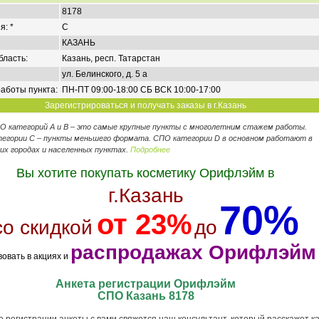
8178
я: *
C
КАЗАНЬ
бласть:
Казань, респ. Татарстан
ул. Белинского, д. 5 а
аботы пункта:
ПН-ПТ 09:00-18:00 СБ ВСК 10:00-17:00
Зарегистрироваться и получать заказы в г.Казань
ПО категорий А и В – это самые крупные пункты с многолетним стажем работы.
егории C – пункты меньшего формата. СПО категории D в основном работают в
их городах и населенных пунктах.
Подробнее
Вы хотите покупать косметику Орифлэйм в
г.Казань
70%
от 23%
со скидкой
до
распродажах Орифлэйм
вовать в акциях и
Анкета регистрации Орифлэйм
СПО Казань 8178