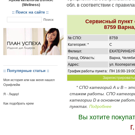
Архив каталогов Вэлнэс
обл. в соответствии с правил
(Wellness)
:: Поиск на сайте ::
Сервисный пункт
8759 Варна
№ СПО:
8759
Категория: *
C
Филиал:
ЕКАТЕРИНБУ
Город, Область:
Варна, Челяби
Адрес:
ул. Кооперати
:: Популярные статьи ::
График работы пункта:
ПН 16:00-19:00
Зарегистрироватьс
Моя история или как меня нашел
Орифлейм
* СПО категорий А и В – э
стажем работы. СПО категор
Я - Лидер!
категории D в основном работ
Как подобрать крем
пунктах.
Подробнее
Вы хотите покупа
г