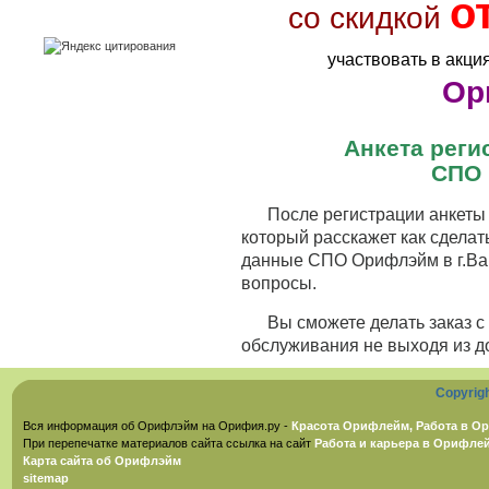
о
со скидкой
участвовать в акци
Ор
Анкета рег
СПО 
После регистрации анкеты 
который расскажет как сделат
данные СПО Орифлэйм в г.Вар
вопросы.
Вы сможете делать заказ 
обслуживания не выходя из д
Copyrig
Вся информация об Орифлэйм на Орифия.ру -
Красота Орифлейм, Работа в Ор
При перепечатке материалов сайта ссылка на сайт
Работа и карьера в Орифле
Карта сайта об Орифлэйм
sitemap