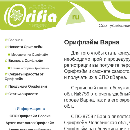
Главная
Орифлэйм Варна
Новости Орифлейм
Для того чтобы стать конс
Мероприятия Орифлэйм
необходимо пройти процедур
Бизнес с Орифлэйм
регистрации вы получите пер
Наши истории Орифлейм
Орифлэйм и сможете самостоя
Секреты красоты от
и получать их в СПО г.Варна.
Орифлейм
Продукция Орифлэйм
Сервисный пункт обслужи
обл. №8759 это очень удобный
Статьи о красоте
городе Варна, так и в его ок
обл..
:: Информация ::
СПО Орифлэйм Россия
СПО 8759 г.Варна являет
Орифлейм Челябинская обл., 
Архив каталогов Орифлейм
Орифлэйм на обслуживание к